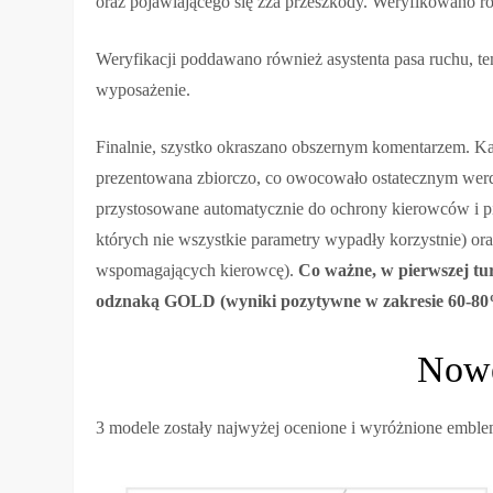
oraz pojawiającego się zza przeszkody. Weryfikowano r
Weryfikacji poddawano również asystenta pasa ruchu, t
wyposażenie.
Finalnie, szystko okraszano obszernym komentarzem. K
prezentowana zbiorczo, co owocowało ostatecznym werd
przystosowane automatycznie do ochrony kierowców i pi
których nie wszystkie parametry wypadły korzystnie)
wspomagających kierowcę).
Co ważne, w pierwszej t
odznaką GOLD (wyniki pozytywne w zakresie 60-80
Nowe
3 modele zostały najwyżej ocenione i wyróżnione em