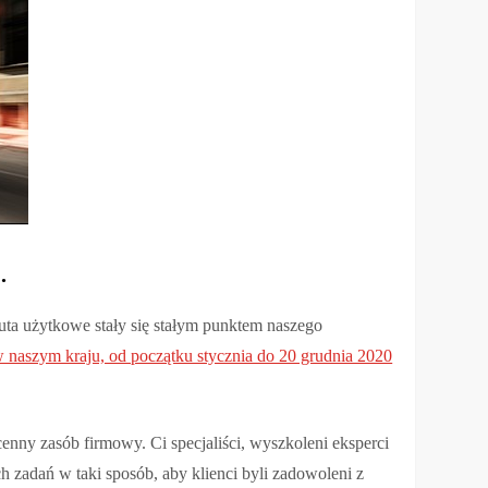
.
uta użytkowe stały się stałym punktem naszego
szym kraju, od początku stycznia do 20 grudnia 2020
enny zasób firmowy. Ci specjaliści, wyszkoleni eksperci
 zadań w taki sposób, aby klienci byli zadowoleni z