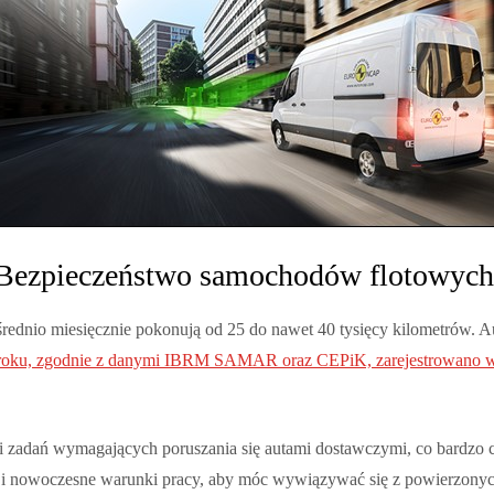
Bezpieczeństwo samochodów flotowych
rednio miesięcznie pokonują od 25 do nawet 40 tysięcy kilometrów. A
ku, zgodnie z danymi IBRM SAMAR oraz CEPiK, zarejestrowano w na
ń i zadań wymagających poruszania się autami dostawczymi, co bardzo c
e i nowoczesne warunki pracy, aby móc wywiązywać się z powierzonych