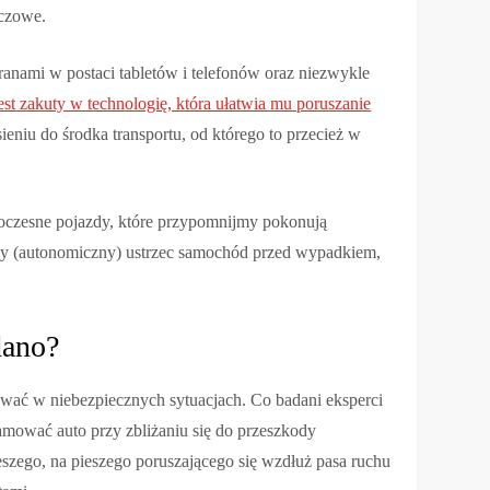
uczowe.
ami w postaci tabletów i telefonów oraz niezwykle
st zakuty w technologię, która ułatwia mu poruszanie
eniu do środka transportu, od którego to przecież w
oczesne pojazdy, które przypomnijmy pokonują
zny (autonomiczny) ustrzec samochód przed wypadkiem,
dano?
gować w niebezpiecznych sytuacjach. Co badani eksperci
hamować auto przy zbliżaniu się do przeszkody
eszego, na pieszego poruszającego się wzdłuż pasa ruchu