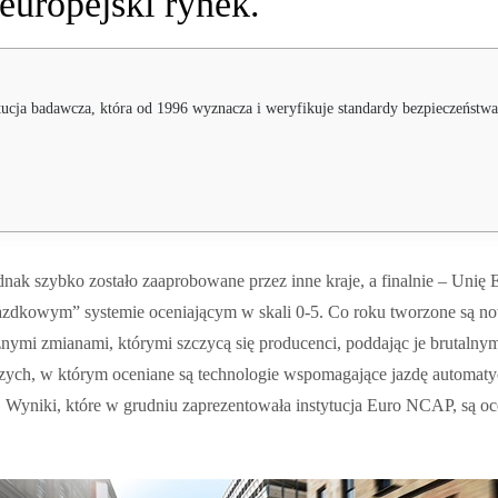
 europejski rynek.
6 wyznacza i weryfikuje standardy bezpieczeństwa poddając rygorystycznym testowe nowe auta. Samochody laborator
nak szybko zostało zaaprobowane przez inne kraje, a finalnie – Unię 
zdkowym” systemie oceniającym w skali 0-5. Co roku tworzone są no
nymi zmianami, którymi szczycą się producenci, poddając je brutaln
ch, w którym oceniane są technologie wspomagające jazdę automatyc
Wyniki, które w grudniu zaprezentowała instytucja Euro NCAP, są oc