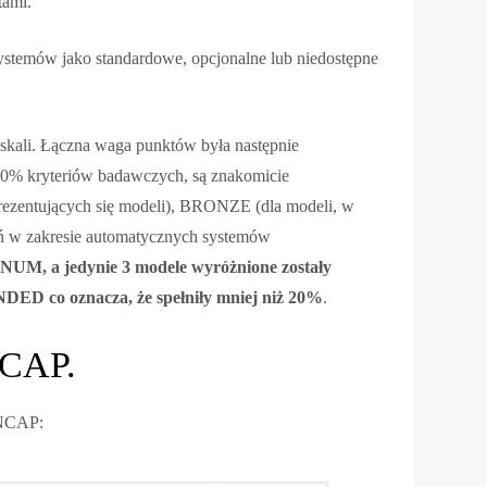
tami.
systemów jako standardowe, opcjonalne lub niedostępne
skali. Łączna waga punktów była następnie
80% kryteriów badawczych, są znakomicie
rezentujących się modeli), BRONZE (dla modeli, w
ń w zakresie automatycznych systemów
NUM, a jedynie 3 modele wyróżnione zostały
D co oznacza, że spełniły mniej niż 20%
.
NCAP.
 NCAP: