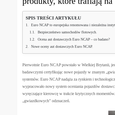
produkty, które trafiają na
SPIS TREŚCI ARTYKUŁU
Euro NCAP to europejska renomowana i niezależna instytucja badawcza, która od 199
Bezpieczeństwo samochodów flotowych.
Ocena aut dostawczych Euro NCAP – co badano?
Nowe oceny aut dostawczych Euro NCAP.
Pierwotnie Euro NCAP powstało w Wielkiej Brytanii, jed
badawczymi certyfikując nowe pojazdy w znanym „gwia
systemów. Euro NCAP nadąża za rynkiem i technologicz
wypracowało nowy system oceniania pojazdów dostawczy
wyręczające kierowcę w trakcie krytycznych momentów. 
„gwiazdkowych” odznaczeń.