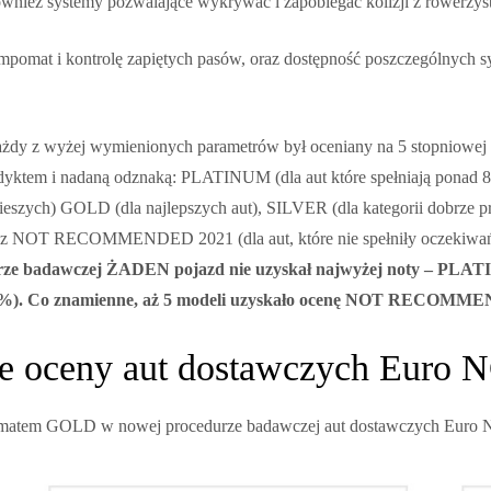
ównież systemy pozwalające wykrywać i zapobiegać kolizji z rowerzys
empomat i kontrolę zapiętych pasów, oraz dostępność poszczególnych 
ażdy z wyżej wymienionych parametrów był oceniany na 5 stopniowej 
yktem i nadaną odznaką: PLATINUM (dla aut które spełniają ponad 
eszych) GOLD (dla najlepszych aut), SILVER (dla kategorii dobrze p
 oraz NOT RECOMMENDED 2021 (dla aut, które nie spełniły oczekiwa
urze badawczej ŻADEN pojazd nie uzyskał najwyżej noty – PLATI
%). Co znamienne, aż 5 modeli uzyskało ocenę NOT RECOMMENDE
 oceny aut dostawczych Euro 
blematem GOLD w nowej procedurze badawczej aut dostawczych Euro