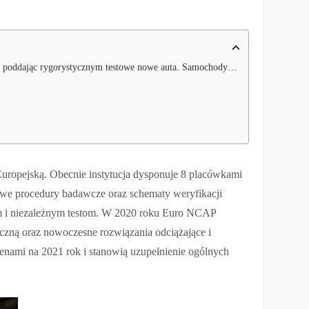
yjne poddawane próbom zderzeniowym to produkty, które trafiają na europejski rynek.
Europejską. Obecnie instytucja dysponuje 8 placówkami
we procedury badawcze oraz schematy weryfikacji
ym i niezależnym testom. W 2020 roku Euro NCAP
zną oraz nowoczesne rozwiązania odciążające i
enami na 2021 rok i stanowią uzupełnienie ogólnych