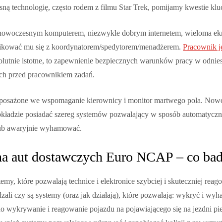
ą technologię, często rodem z filmu Star Trek, pomijamy kwestie kl
owoczesnym komputerem, niezwykle dobrym internetem, wieloma ekran
kować mu się z koordynatorem/spedytorem/menadżerem.
Pracownik je
olutnie istotne, to zapewnienie bezpiecznych warunków pracy w odniesi
ych przed pracownikiem zadań.
 wyposażone we wspomaganie kierownicy i monitor martwego pola. Now
 pokładzie posiadać szereg systemów pozwalający w sposób automatyc
 lub awaryjnie wyhamować.
a aut dostawczych Euro NCAP – co ba
y, które pozwalają technice i elektronice szybciej i skuteczniej rea
ali czy są systemy (oraz jak działają), które pozwalają: wykryć i wy
no wykrywanie i reagowanie pojazdu na pojawiającego się na jezdni pi