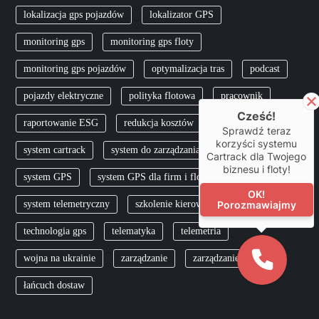
n
lokalizacja gps pojazdów
lokalizator GPS
i
monitoring gps
monitoring gps floty
e
monitoring gps pojazdów
optymalizacja tras
podcast
w
pojazdy elektryczne
polityka flotowa
pracownik
Cześć!
raportowanie ESG
redukcja kosztów
skfs
p
Sprawdź teraz
korzyści systemu
system cartrack
system do zarządzania flotą
Cartrack dla Twojego
i
biznesu i floty!
system GPS
system GPS dla firm i flot
s
OK!
system telemetryczny
szkolenie kierowców
TCO
Porozmawiajmy
ó
technologia gps
telematyka
telemetria
wojna na ukrainie
zarządzanie
zarządzanie flotą
w
łańcuch dostaw