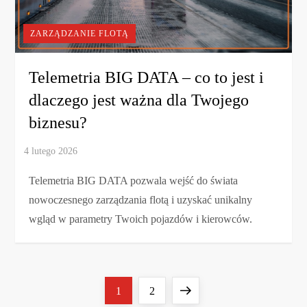
ZARZĄDZANIE FLOTĄ
Telemetria BIG DATA – co to jest i
dlaczego jest ważna dla Twojego
biznesu?
Telemetria BIG DATA pozwala wejść do świata
nowoczesnego zarządzania flotą i uzyskać unikalny
wgląd w parametry Twoich pojazdów i kierowców.
S
Page
Page
Next
1
2