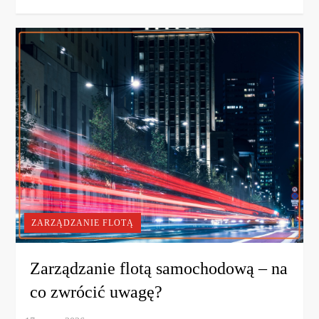
ZARZĄDZANIE FLOTĄ
Zarządzanie flotą samochodową – na
co zwrócić uwagę?