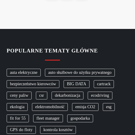
t
page
r
o
n
POPULARNE TEMATY GŁÓWNE
i
auta elektryczne
auto służbowe do użytku prywatnego
c
bezpieczeństwo kierowców
BIG DATA
cartrack
o
ceny paliw
csr
dekarbonizacja
ecodriving
w
ekologia
elektromobilność
emisja CO2
esg
a
fit for 55
fleet manager
gospodarka
GPS do floty
kontrola kosztów