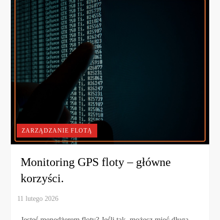
ZARZĄDZANIE FLOTĄ
Monitoring GPS floty – główne
korzyści.
Jesteś menedżerem floty? Jeśli tak, możesz mieć długą