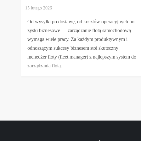
Od wysyłki po dostawę, od kosztów operacyjnych po
zyski biznesowe — zarządzanie flotą samochodową
wymaga wiele pracy. Za każdym produktywnym i
odnoszącym sukcesy biznesem stoi skuteczny
menedżer floty (fleet manager) z najlepszym system do
zarządzania flotą.
S
t
r