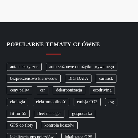
POPULARNE TEMATY GŁÓWNE
auta elektryczne
auto służbowe do użytku prywatnego
bezpieczeństwo kierowców
BIG DATA
cartrack
ceny paliw
csr
dekarbonizacja
ecodriving
ekologia
elektromobilność
emisja CO2
esg
fit for 55
fleet manager
gospodarka
GPS do floty
kontrola kosztów
lokalizacja gps pojazdów
lokalizator GPS