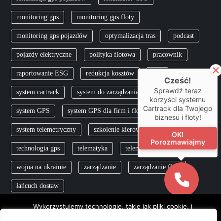
monitoring gps
monitoring gps floty
monitoring gps pojazdów
optymalizacja tras
podcast
pojazdy elektryczne
polityka flotowa
pracownik
raportowanie ESG
redukcja kosztów
skfs
Cześć!
Sprawdź teraz
system cartrack
system do zarządzania flotą
korzyści systemu
Cartrack dla Twojego
system GPS
system GPS dla firm i flot
biznesu i floty!
system telemetryczny
szkolenie kierowców
TCO
OK!
Porozmawiajmy
technologia gps
telematyka
telemetria
wojna na ukrainie
zarządzanie
zarządzanie flotą
łańcuch dostaw
Wykorzystujemy technologie, takie jak pliki cookie, i
przetwarzamy dane osobowe, takie jak adresy IP i pliki cookie, w