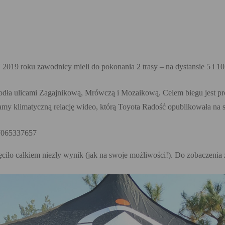
 2019 roku zawodnicy mieli do pokonania 2 trasy – na dystansie 5 i 
 wiodła ulicami Zagajnikową, Mrówczą i Mozaikową. Celem biegu jest pr
camy klimatyczną relację wideo, którą Toyota Radość opublikowała n
67065337657
iło całkiem niezły wynik (jak na swoje możliwości!). Do zobaczenia 