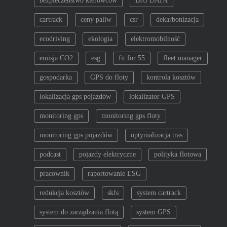
a
bezpieczeństwo kierowców
BIG DATA
cartrack
ceny paliw
csr
dekarbonizacja
w
ecodriving
ekologia
elektromobilność
p
emisja CO2
esg
fit for 55
fleet manager
i
gospodarka
GPS do floty
kontrola kosztów
s
lokalizacja gps pojazdów
lokalizator GPS
monitoring gps
monitoring gps floty
u
monitoring gps pojazdów
optymalizacja tras
podcast
pojazdy elektryczne
polityka flotowa
pracownik
raportowanie ESG
redukcja kosztów
skfs
system cartrack
system do zarządzania flotą
system GPS