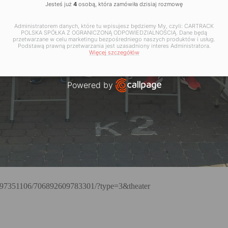
Jesteś już
4
osobą, która zamówiła dzisiaj rozmowę
Administratorem danych, które tu wpisujesz będziemy My, czyli: CARTRACK
POLSKA SPÓŁKA Z OGRANICZONĄ ODPOWIEDZIALNOŚCIĄ. Dane będą
przetwarzane w celu marketingu bezpośredniego naszych produktów i usług.
Podstawą prawną przetwarzania jest uzasadniony interes Administratora.
Więcej szczegółów
Powered by
Open link in new window
4597351106/706892609783301/?type=3&theater