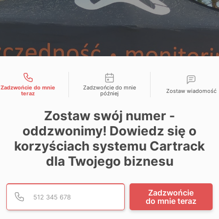
liwości kontaktu
Zadzwońcie do mnie
Zadzwońcie do mnie
Zostaw wiadomość
teraz
później
Zostaw swój numer -
oddzwonimy! Dowiedz się o
korzyściach systemu Cartrack
dla Twojego biznesu
Podaj poprawny numer te
Numer telefonu
Zadzwońcie
do mnie teraz