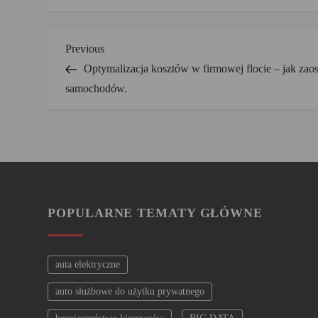
N
Previous
Previous
Post
Optymalizacja kosztów w firmowej flocie – jak zaos
a
samochodów.
w
i
g
POPULARNE TEMATY GŁÓWNE
a
c
auta elektryczne
j
auto służbowe do użytku prywatnego