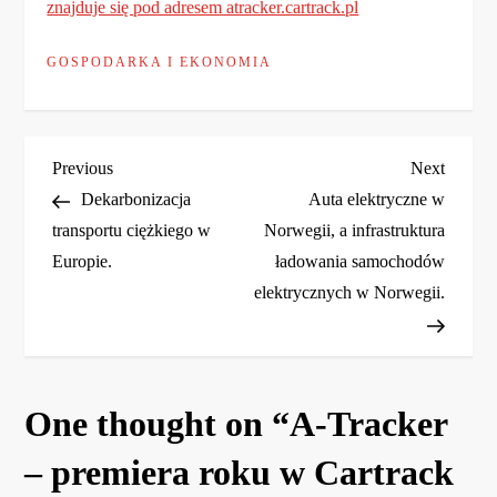
znajduje się pod adresem atracker.cartrack.pl
GOSPODARKA I EKONOMIA
N
Previous
Next
Previous
Next
Post
Post
Dekarbonizacja
Auta elektryczne w
a
transportu ciężkiego w
Norwegii, a infrastruktura
Europie.
ładowania samochodów
w
elektrycznych w Norwegii.
i
g
One thought on “
A-Tracker
a
– premiera roku w Cartrack
c