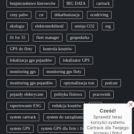
bezpieczeństwo kierowców
BIG DATA
cartrack
ceny paliw
csr
dekarbonizacja
ecodriving
ekologia
elektromobilność
emisja CO2
esg
fit for 55
fleet manager
gospodarka
GPS do floty
kontrola kosztów
lokalizacja gps pojazdów
lokalizator GPS
monitoring gps
monitoring gps floty
monitoring gps pojazdów
optymalizacja tras
podcast
pojazdy elektryczne
polityka flotowa
pracownik
raportowanie ESG
redukcja kosztów
skfs
Cześć!
Sprawdź teraz
system cartrack
system do zarządzania flotą
korzyści systemu
Cartrack dla Twojego
system GPS
system GPS dla firm i flot
biznesu i floty!