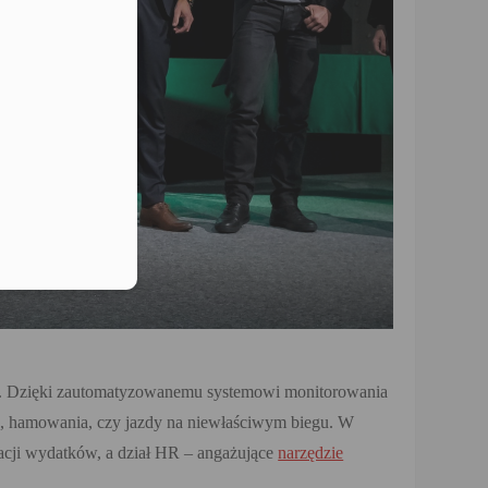
lefonu w formacie E164
ów. Dzięki zautomatyzowanemu systemowi monitorowania
a, hamowania, czy jazdy na niewłaściwym biegu. W
zacji wydatków, a dział HR – angażujące
narzędzie