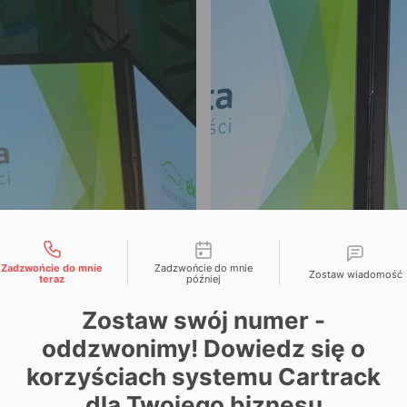
liwości kontaktu
Zadzwońcie do mnie
Zadzwońcie do mnie
Zostaw wiadomość
teraz
później
Zostaw swój numer -
oddzwonimy! Dowiedz się o
korzyściach systemu Cartrack
dla Twojego biznesu