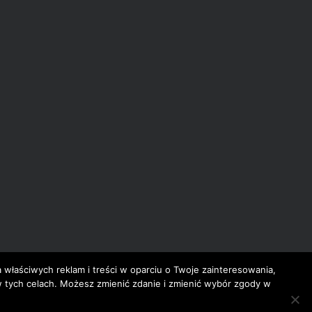
a właściwych reklam i treści w oparciu o Twoje zainteresowania,
 w tych celach. Możesz zmienić zdanie i zmienić wybór zgody w