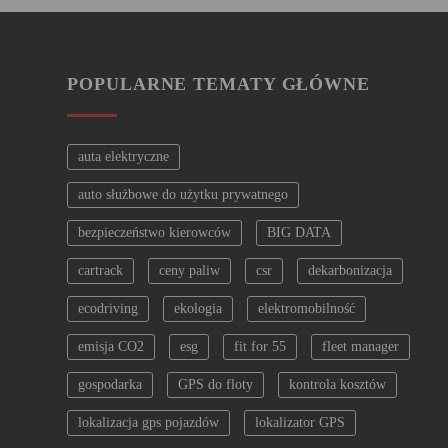
i
g
POPULARNE TEMATY GŁÓWNE
a
auta elektryczne
c
auto służbowe do użytku prywatnego
j
bezpieczeństwo kierowców
BIG DATA
a
cartrack
ceny paliw
csr
dekarbonizacja
w
ecodriving
ekologia
elektromobilność
emisja CO2
esg
fit for 55
fleet manager
p
gospodarka
GPS do floty
kontrola kosztów
i
lokalizacja gps pojazdów
lokalizator GPS