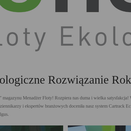
kologiczne Rozwiązanie Rok
magazynu Menadżer Floty! Rozpiera nas duma i wielka satysfakcja! W
 dziennikarzy i ekspertów branżowych doceniła nasz system Cartrack E
lgus.