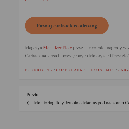
Poznaj cartrack ecodriving
Magazyn
Menadżer Floty
przyznaje co roku nagrody w 
Cartrack na targach poświęconych Motoryzacji Przyszłoś
/
/
ECODRIVING
GOSPODARKA I EKONOMIA
ZAR
N
Previous
Previous
Post
Monitoring floty Jeronimo Martins pod nadzorem Ca
a
w