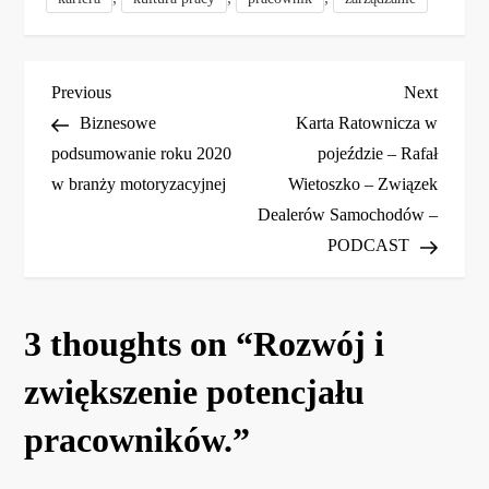
N
Previous
Next
Previous
Next
Post
Post
Biznesowe
Karta Ratownicza w
a
podsumowanie roku 2020
pojeździe – Rafał
w branży motoryzacyjnej
Wietoszko – Związek
w
Dealerów Samochodów –
i
PODCAST
g
3 thoughts on “
Rozwój i
a
zwiększenie potencjału
c
pracowników.
”
j