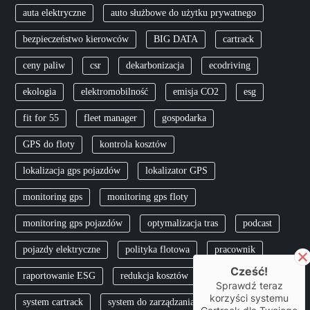
auta elektryczne
auto służbowe do użytku prywatnego
bezpieczeństwo kierowców
BIG DATA
cartrack
ceny paliw
csr
dekarbonizacja
ecodriving
ekologia
elektromobilność
emisja CO2
esg
fit for 55
fleet manager
gospodarka
GPS do floty
kontrola kosztów
lokalizacja gps pojazdów
lokalizator GPS
monitoring gps
monitoring gps floty
monitoring gps pojazdów
optymalizacja tras
podcast
pojazdy elektryczne
polityka flotowa
pracownik
Cześć!
raportowanie ESG
redukcja kosztów
skfs
Sprawdź teraz
korzyści systemu
system cartrack
system do zarządzania flotą