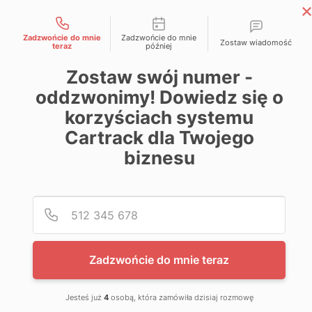
Możliwości kontaktu
Skip
Magazyn Cartrack
to
Zadzwońcie do mnie
Zadzwońcie do mnie
Zostaw wiadomość
Wiedza zawsze pod kontrolą
teraz
później
content
Zostaw swój numer -
oddzwonimy! Dowiedz się o
korzyściach systemu
Cartrack dla Twojego
biznesu
Poda
Nume
Zadzwońcie do mnie teraz
Jesteś już
4
osobą, która zamówiła dzisiaj rozmowę