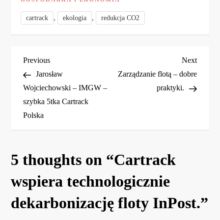
,
,
cartrack
ekologia
redukcja CO2
N
Previous
Next
Previous
Next
Post
Post
Jarosław
Zarządzanie flotą – dobre
a
Wojciechowski – IMGW –
praktyki.
szybka 5tka Cartrack
w
Polska
i
g
5 thoughts on “
Cartrack
a
wspiera technologicznie
dekarbonizację floty InPost.
c
”