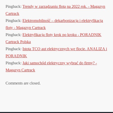
j
Pingback:
Trendy w zarządzaniu flotą na 2022 rok. - Magazyn
a
Cartrack
Pingback:
Elektromobilność – dekarbonizacja i elektryfikacja
w
floty - Magazyn Cartrack
Pingback:
Elektryfikacja floty krok po kroku - PORADNIK
p
Cartrack Polska
i
Pingback:
Istota TCO aut elektrycznych we flocie. ANALIZA i
PORADNIK
s
Pingback:
Jaki samochód elektryczny wybrać do firmy? -
Magazyn Cartrack
u
Comments are closed.