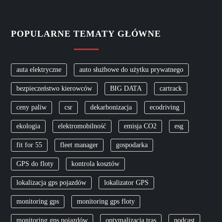
POPULARNE TEMATY GŁÓWNE
auta elektryczne
auto służbowe do użytku prywatnego
bezpieczeństwo kierowców
BIG DATA
cartrack
ceny paliw
csr
dekarbonizacja
ecodriving
ekologia
elektromobilność
emisja CO2
esg
fit for 55
fleet manager
gospodarka
GPS do floty
kontrola kosztów
lokalizacja gps pojazdów
lokalizator GPS
monitoring gps
monitoring gps floty
monitoring gps pojazdów
optymalizacja tras
podcast