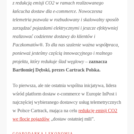
z redukcją emisji CO2 w ramach realizowanego
łańcucha dostaw dla e-commerce. Nowoczesna
telemetria pozwala w rozbudowany i skalowalny sposób
zarządzać pojazdami elektrycznymi i jeszcze efektywniej
realizować codzienne dostawy do klientów i
Paczkomatów
®
. To dla nas szalenie ważna współpraca,
ponieważ jesteśmy częścią innowacyjnego i realnego
projektu, który redukuje ślad węglowy
–
zaznacza
Bartłomiej Dębski, prezes Cartrack Polska.
To pierwsza, ale nie ostatnia wspólna inicjatywa, lidera
wśród platform dostaw e-commerce w Europie InPost i
najczęściej wybieranego dostawcy usług telemetrycznych
w Polsce Cartrack, mająca na celu
redukcję emisji CO2
we flocie pojazdów
„dostaw ostatniej mili”.
GOSPODARKA I EKONOMIA