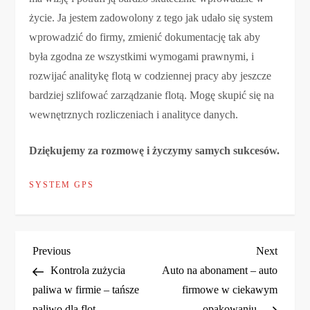
życie. Ja jestem zadowolony z tego jak udało się system
wprowadzić do firmy, zmienić dokumentację tak aby
była zgodna ze wszystkimi wymogami prawnymi, i
rozwijać analitykę flotą w codziennej pracy aby jeszcze
bardziej szlifować zarządzanie flotą. Mogę skupić się na
wewnętrznych rozliczeniach i analityce danych.
Dziękujemy za rozmowę i życzymy samych sukcesów.
SYSTEM GPS
N
Previous
Next
Previous
Next
Post
Post
Kontrola zużycia
Auto na abonament – auto
a
paliwa w firmie – tańsze
firmowe w ciekawym
paliwo dla flot.
opakowaniu.