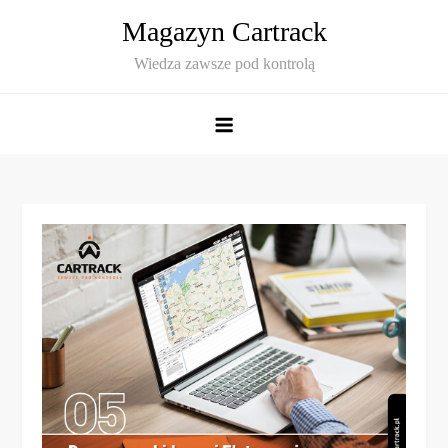
Skip
Magazyn Cartrack
to
Wiedza zawsze pod kontrolą
content