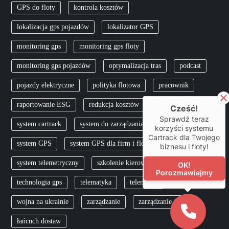
GPS do floty
kontrola kosztów
s
lokalizacja gps pojazdów
lokalizator GPS
u
monitoring gps
monitoring gps floty
monitoring gps pojazdów
optymalizacja tras
podcast
pojazdy elektryczne
polityka flotowa
pracownik
raportowanie ESG
redukcja kosztów
skfs
Cześć!
Sprawdź teraz
system cartrack
system do zarządzania flotą
korzyści systemu
Cartrack dla Twojego
system GPS
system GPS dla firm i flot
biznesu i floty!
system telemetryczny
szkolenie kierowców
TCO
OK!
Porozmawiajmy
technologia gps
telematyka
telemetria
wojna na ukrainie
zarządzanie
zarządzanie flotą
łańcuch dostaw