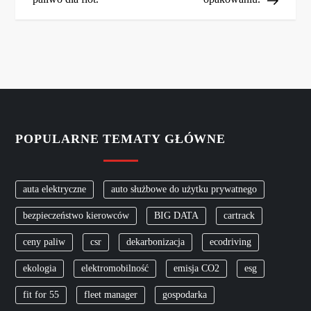
w
i
g
a
c
POPULARNE TEMATY GŁÓWNE
j
auta elektryczne
auto służbowe do użytku prywatnego
a
bezpieczeństwo kierowców
BIG DATA
cartrack
w
ceny paliw
csr
dekarbonizacja
ecodriving
p
ekologia
elektromobilność
emisja CO2
esg
fit for 55
fleet manager
gospodarka
i