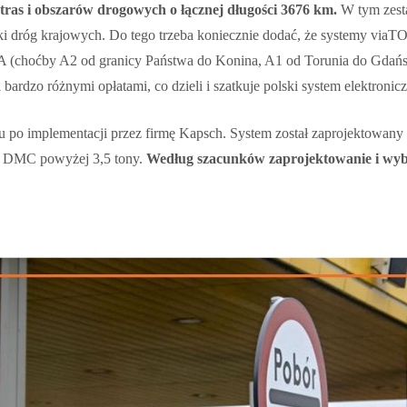
tras i obszarów drogowych o łącznej długości 3676 km.
W tym zesta
i dróg krajowych. Do tego trzeba koniecznie dodać, że systemy viaT
iA (choćby A2 od granicy Państwa do Konina, A1 od Torunia do Gdań
 bardzo różnymi opłatami, co dzieli i szatkuje polski system elektroni
u po implementacji przez firmę Kapsch. System został zaprojektowany 
 o DMC powyżej 3,5 tony.
Według szacunków zaprojektowanie i wybu