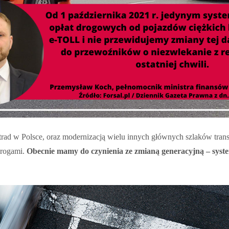
strad w Polsce, oraz modernizacją wielu innych głównych szlaków tran
drogami.
Obecnie mamy do czynienia ze zmianą generacyjną – syst