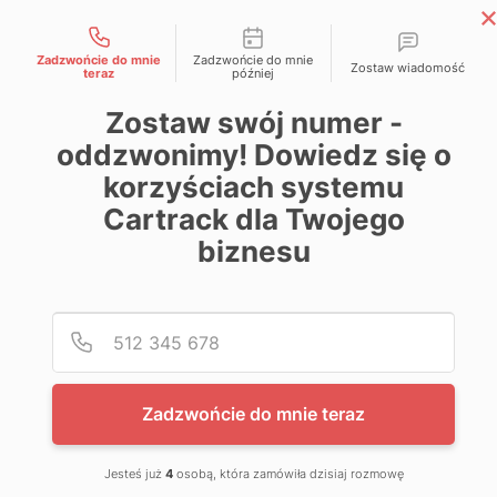
Możliwości kontaktu
Skip
Magazyn Cartrack
to
Zadzwońcie do mnie
Zadzwońcie do mnie
Zostaw wiadomość
Wiedza zawsze pod kontrolą
teraz
później
content
Zostaw swój numer -
oddzwonimy! Dowiedz się o
korzyściach systemu
Cartrack dla Twojego
biznesu
Poda
Nume
Zadzwońcie do mnie teraz
Jesteś już
4
osobą, która zamówiła dzisiaj rozmowę