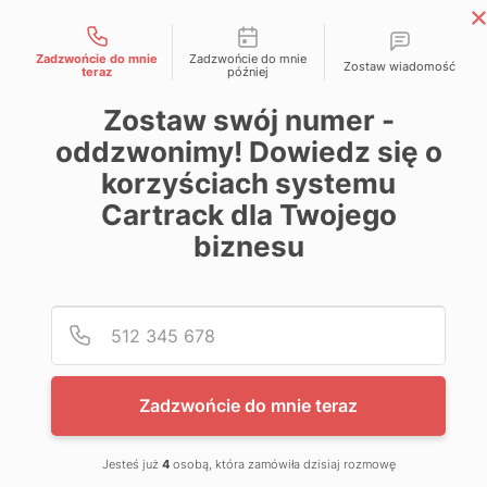
Możliwości kontaktu
Skip
Magazyn Cartrack
to
Zadzwońcie do mnie
Zadzwońcie do mnie
Zostaw wiadomość
Wiedza zawsze pod kontrolą
teraz
później
content
Zostaw swój numer -
oddzwonimy! Dowiedz się o
korzyściach systemu
Cartrack dla Twojego
biznesu
Poda
Nume
Zadzwońcie do mnie teraz
Jesteś już
4
osobą, która zamówiła dzisiaj rozmowę