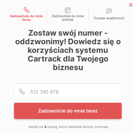
Możliwości kontaktu
Skip
Magazyn Cartrack
to
Zadzwońcie do mnie
Zadzwońcie do mnie
Zostaw wiadomość
Wiedza zawsze pod kontrolą
teraz
później
content
Zostaw swój numer -
oddzwonimy! Dowiedz się o
korzyściach systemu
Cartrack dla Twojego
biznesu
Poda
Nume
Zadzwońcie do mnie teraz
Jesteś już
4
osobą, która zamówiła dzisiaj rozmowę