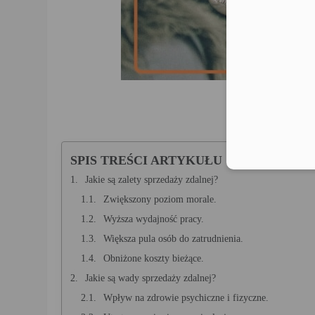
SPIS TREŚCI ARTYKUŁU
Jakie są zalety sprzedaży zdalnej?
Zwiększony poziom morale.
Wyższa wydajność pracy.
Większa pula osób do zatrudnienia.
Obniżone koszty bieżące.
Jakie są wady sprzedaży zdalnej?
Wpływ na zdrowie psychiczne i fizyczne.