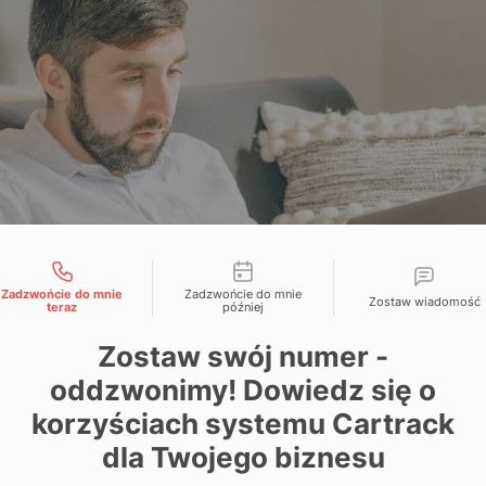
liwości kontaktu
Zadzwońcie do mnie
Zadzwońcie do mnie
Zostaw wiadomość
teraz
później
Zostaw swój numer -
oddzwonimy! Dowiedz się o
korzyściach systemu Cartrack
dla Twojego biznesu