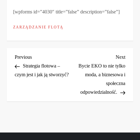
[wpforms id=”4030″ title=”false” description=”false”]
ZARZĄDZANIE FLOTĄ
N
Previous
Next
Previous
Next
Post
Post
Strategia flotowa –
Bycie EKO to nie tylko
a
czym jest i jak ją stworzyć?
moda, a biznesowa i
społeczna
w
odpowiedzialność.
i
g
a