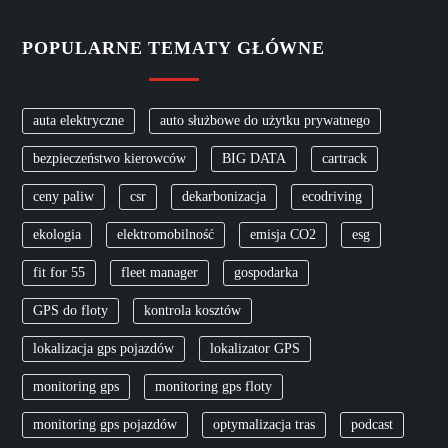
c
POPULARNE TEMATY GŁÓWNE
j
a
auta elektryczne
auto służbowe do użytku prywatnego
w
bezpieczeństwo kierowców
BIG DATA
cartrack
ceny paliw
csr
dekarbonizacja
ecodriving
p
ekologia
elektromobilność
emisja CO2
esg
i
fit for 55
fleet manager
gospodarka
s
GPS do floty
kontrola kosztów
u
lokalizacja gps pojazdów
lokalizator GPS
monitoring gps
monitoring gps floty
monitoring gps pojazdów
optymalizacja tras
podcast