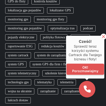
GPS do floty
kontrola kosztów
lokalizacja gps pojazdów
lokalizator GPS
monitoring gps
monitoring gps floty
monitoring gps pojazdów
optymalizacja tras
podcast
pojazdy elektryczne
polityka flotowa
pracownik
Cześć!
Sprawdź teraz
raportowanie ESG
redukcja kosztów
skfs
korzyści systemu
Cartrack dla Twojego
system cartrack
system do zarządzania flotą
biznesu i floty!
system GPS
system GPS dla firm i flot
OK!
Porozmawiajmy
system telemetryczny
szkolenie kierowców
TCO
technologia gps
telematyka
telemetria
wojna na ukrainie
zarządzanie
zarządzanie flotą
łańcuch dostaw