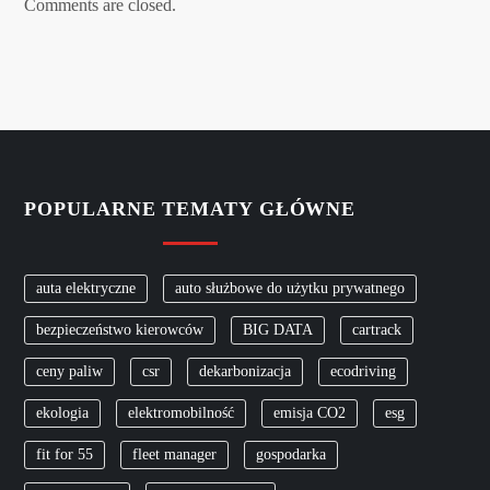
Comments are closed.
POPULARNE TEMATY GŁÓWNE
auta elektryczne
auto służbowe do użytku prywatnego
bezpieczeństwo kierowców
BIG DATA
cartrack
ceny paliw
csr
dekarbonizacja
ecodriving
ekologia
elektromobilność
emisja CO2
esg
fit for 55
fleet manager
gospodarka