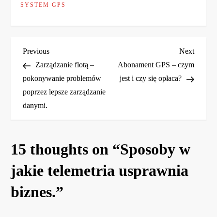
SYSTEM GPS
N
Previous
Next
Previous
Next
Post
Post
Zarządzanie flotą –
Abonament GPS – czym
a
pokonywanie problemów
jest i czy się opłaca?
poprzez lepsze zarządzanie
w
danymi.
i
g
15 thoughts on “
Sposoby w
a
jakie telemetria usprawnia
biznes.
c
”
j