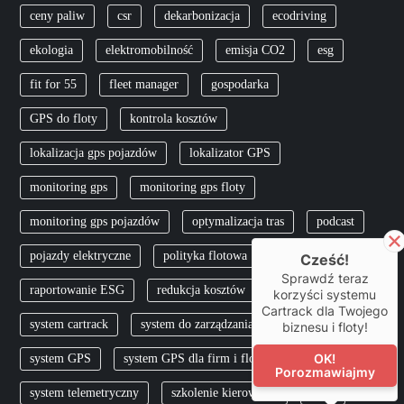
ceny paliw
csr
dekarbonizacja
ecodriving
ekologia
elektromobilność
emisja CO2
esg
fit for 55
fleet manager
gospodarka
GPS do floty
kontrola kosztów
lokalizacja gps pojazdów
lokalizator GPS
monitoring gps
monitoring gps floty
monitoring gps pojazdów
optymalizacja tras
podcast
pojazdy elektryczne
polityka flotowa
pracownik
Cześć!
Sprawdź teraz
raportowanie ESG
redukcja kosztów
skfs
korzyści systemu
Cartrack dla Twojego
system cartrack
system do zarządzania flotą
biznesu i floty!
OK!
system GPS
system GPS dla firm i flot
Porozmawiajmy
system telemetryczny
szkolenie kierowców
TCO