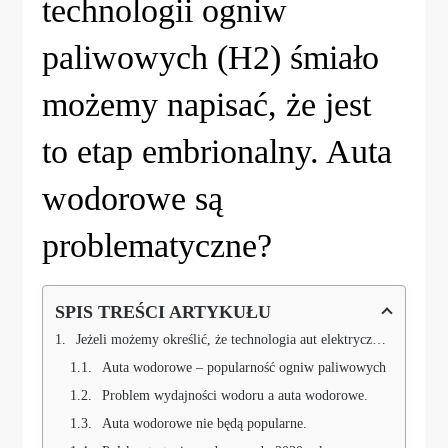
technologii ogniw
paliwowych (H2) śmiało
możemy napisać, że jest
to etap embrionalny. Auta
wodorowe są
problematyczne?
SPIS TREŚCI ARTYKUŁU
Jeżeli możemy określić, że technologia aut elektrycznych rozwija się dynamicznie, a infrastruktura potrzebna do ich ładowania – raczkuje, to w przypadku technologii ogniw paliwowych (H2) śmiało możemy napisać, że jest to etap embrionalny. Auta wodorowe są problematyczne?
Auta wodorowe – popularność ogniw paliwowych
Problem wydajności wodoru a auta wodorowe.
Auta wodorowe nie będą popularne.