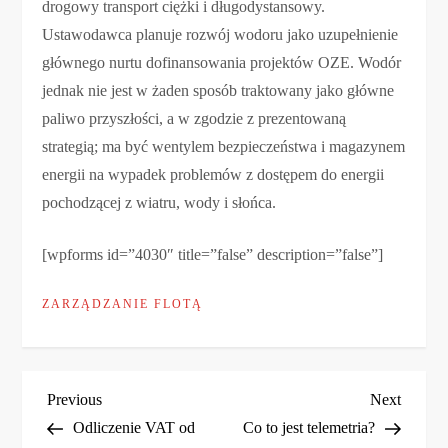
drogowy transport ciężki i długodystansowy.
Ustawodawca planuje rozwój wodoru jako uzupełnienie
głównego nurtu dofinansowania projektów OZE. Wodór
jednak nie jest w żaden sposób traktowany jako główne
paliwo przyszłości, a w zgodzie z prezentowaną
strategią; ma być wentylem bezpieczeństwa i magazynem
energii na wypadek problemów z dostępem do energii
pochodzącej z wiatru, wody i słońca.
[wpforms id=”4030″ title=”false” description=”false”]
ZARZĄDZANIE FLOTĄ
N
Previous
Next
Previous
Next
Post
Post
Odliczenie VAT od
Co to jest telemetria?