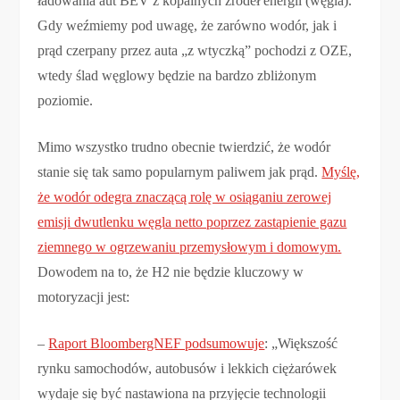
ładowania aut BEV z kopalnych źródeł energii (węgla).
Gdy weźmiemy pod uwagę, że zarówno wodór, jak i
prąd czerpany przez auta „z wtyczką” pochodzi z OZE,
wtedy ślad węglowy będzie na bardzo zbliżonym
poziomie.
Mimo wszystko trudno obecnie twierdzić, że wodór
stanie się tak samo popularnym paliwem jak prąd.
Myślę,
że wodór odegra znaczącą rolę w osiąganiu zerowej
emisji dwutlenku węgla netto poprzez zastąpienie gazu
ziemnego w ogrzewaniu przemysłowym i domowym.
Dowodem na to, że H2 nie będzie kluczowy w
motoryzacji jest:
–
Raport BloombergNEF podsumowuje
: „Większość
rynku samochodów, autobusów i lekkich ciężarówek
wydaje się być nastawiona na przyjęcie technologii