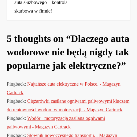
a
auta służbowego – kontrola
skarbowa w firmie!
w
i
5 thoughts on “
Dlaczego auta
g
wodorowe nie będą nigdy tak
a
popularne jak elektryczne?
”
c
Pingback:
Najtańsze auta elektryczne w Polsce. - Magazyn
j
Cartrack
a
Pingback:
Ciężarówki zasilane ogniwami paliwowymi kluczem
do rentowności wodoru w motoryzacji. - Magazyn Cartrack
w
Pingback:
Wodór - motoryzacja zasilana ogniwami
paliwowymi - Magazyn Cartrack
p
Pingback:
Słownik nowoczesnego transportu. - Magazyn