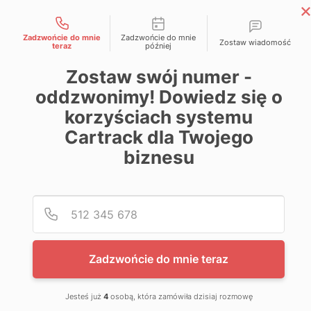
Możliwości kontaktu
Skip
Magazyn Cartrack
to
Zadzwońcie do mnie
Zadzwońcie do mnie
Zostaw wiadomość
Wiedza zawsze pod kontrolą
teraz
później
content
Zostaw swój numer -
oddzwonimy! Dowiedz się o
korzyściach systemu
Cartrack dla Twojego
biznesu
Poda
Nume
Zadzwońcie do mnie teraz
Jesteś już
4
osobą, która zamówiła dzisiaj rozmowę