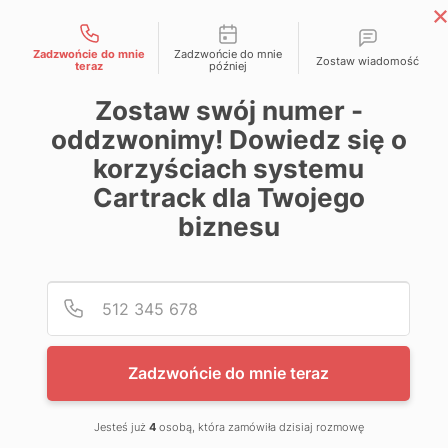
Możliwości kontaktu
Skip
Magazyn Cartrack
to
Zadzwońcie do mnie
Zadzwońcie do mnie
Zostaw wiadomość
Wiedza zawsze pod kontrolą
teraz
później
content
Zostaw swój numer -
oddzwonimy! Dowiedz się o
korzyściach systemu
Cartrack dla Twojego
biznesu
Poda
Nume
Zadzwońcie do mnie teraz
Jesteś już
4
osobą, która zamówiła dzisiaj rozmowę