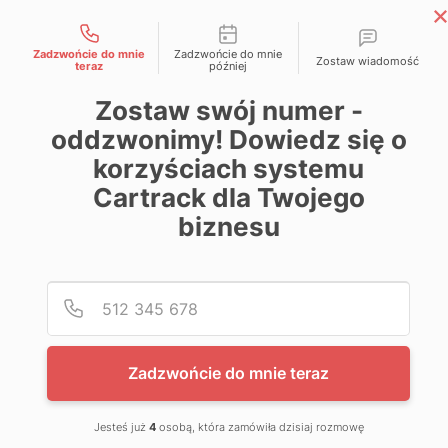
Możliwości kontaktu
Skip
Magazyn Cartrack
to
Zadzwońcie do mnie
Zadzwońcie do mnie
Zostaw wiadomość
Wiedza zawsze pod kontrolą
teraz
później
content
Zostaw swój numer -
oddzwonimy! Dowiedz się o
korzyściach systemu
Cartrack dla Twojego
biznesu
Poda
Nume
Zadzwońcie do mnie teraz
Jesteś już
4
osobą, która zamówiła dzisiaj rozmowę