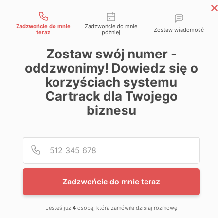
Możliwości kontaktu
Skip
Magazyn Cartrack
to
Zadzwońcie do mnie
Zadzwońcie do mnie
Zostaw wiadomość
Wiedza zawsze pod kontrolą
teraz
później
content
Zostaw swój numer -
oddzwonimy! Dowiedz się o
korzyściach systemu
Cartrack dla Twojego
biznesu
Poda
Nume
Zadzwońcie do mnie teraz
Jesteś już
4
osobą, która zamówiła dzisiaj rozmowę