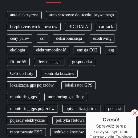
auta elektryczne
auto służbowe do użytku prywatnego
bezpieczeństwo kierowców
BIG DATA
cartrack
ceny paliw
csr
dekarbonizacja
ecodriving
ekologia
elektromobilność
emisja CO2
esg
fit for 55
fleet manager
gospodarka
GPS do floty
kontrola kosztów
lokalizacja gps pojazdów
lokalizator GPS
monitoring gps
monitoring gps floty
monitoring gps pojazdów
optymalizacja tras
podcast
Cześć!
pojazdy elektryczne
polityka flotowa
pracownik
Sprawdź teraz
korzyści systemu
raportowanie ESG
redukcja kosztów
skfs
Cartrack dla Twojego