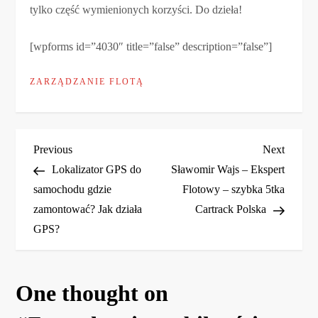
tylko część wymienionych korzyści. Do dzieła!
[wpforms id=”4030″ title=”false” description=”false”]
ZARZĄDZANIE FLOTĄ
N
Previous
Next
Previous
Next
Post
Post
Lokalizator GPS do
Sławomir Wajs – Ekspert
a
samochodu gdzie
Flotowy – szybka 5tka
zamontować? Jak działa
Cartrack Polska
w
GPS?
i
g
One thought on