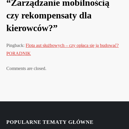
a
“
Zarządzanie mobilnością
czy rekompensaty dla
c
kierowców?
”
j
a
Pingback:
Flota aut służbowych – czy opłaca się ją budować?
w
PORADNIK
p
Comments are closed.
i
s
u
POPULARNE TEMATY GŁÓWNE