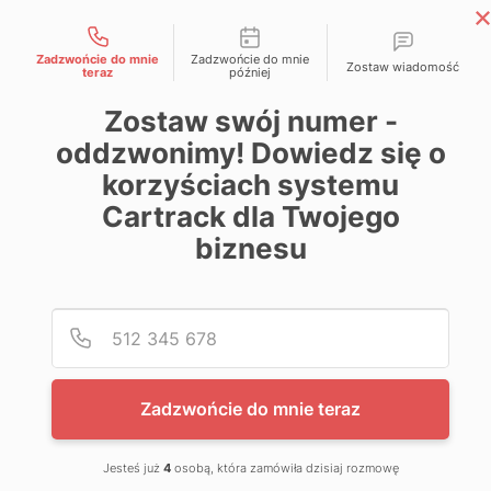
Możliwości kontaktu
Skip
Magazyn Cartrack
to
Zadzwońcie do mnie
Zadzwońcie do mnie
Zostaw wiadomość
Wiedza zawsze pod kontrolą
teraz
później
content
Zostaw swój numer -
oddzwonimy! Dowiedz się o
korzyściach systemu
Cartrack dla Twojego
biznesu
Poda
Nume
Zadzwońcie do mnie teraz
Jesteś już
4
osobą, która zamówiła dzisiaj rozmowę